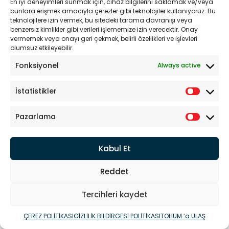
En iyi deneyimleri sunmak için, cihaz bilgilerini saklamak ve/veya
bunlara erişmek amacıyla çerezler gibi teknolojiler kullanıyoruz. Bu
teknolojilere izin vermek, bu sitedeki tarama davranışı veya
benzersiz kimlikler gibi verileri işlememize izin verecektir. Onay
vermemek veya onayı geri çekmek, belirli özellikleri ve işlevleri
olumsuz etkileyebilir.
Fonksiyonel
Always active
İstatistikler
Pazarlama
Kabul Et
Reddet
Tercihleri kaydet
ÇEREZ POLİTİKASI
GİZLİLİK BİLDİRGESİ POLİTİKASI
TOHUM ‘a ULAŞ