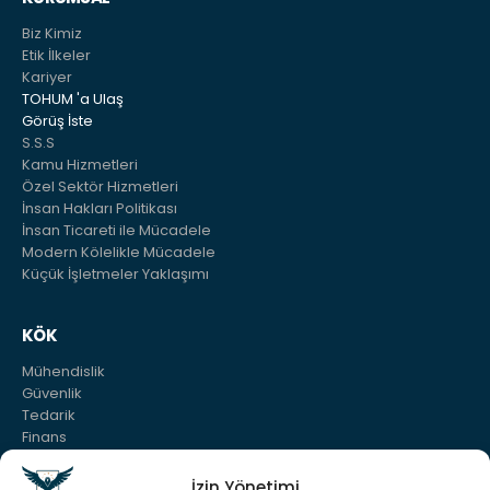
Biz Kimiz
Etik İlkeler
Kariyer
TOHUM 'a Ulaş
Görüş İste
S.S.S
Kamu Hizmetleri
Özel Sektör Hizmetleri
İnsan Hakları Politikası
İnsan Ticareti ile Mücadele
Modern Kölelikle Mücadele
Küçük İşletmeler Yaklaşımı
KÖK
Mühendislik
Güvenlik
Tedarik
Finans
Sürdürülebilirlik
Bilgi Tohumu
İzin Yönetimi