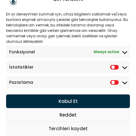
YASAL
En iyi deneyimleri sunmak için, cihaz bilgilerini saklamak ve/veya
bunlara erişmek amacıyla çerezler gibi teknolojiler kullanıyoruz. Bu
Yasal Uyarı
teknolojilere izin vermek, bu sitedeki tarama davranışı veya
Kullanım Şartları
benzersiz kimlikler gibi verileri işlememize izin verecektir. Onay
vermemek veya onayı geri çekmek, belirli özellikleri ve işlevleri
Sorumluluk Reddi
olumsuz etkileyebilir.
KVKK
Gizlilik Bildirgesi
Fonksiyonel
Always active
Çerez Politikası
İstatistikler
ÇALIŞMA SAATLERI
Hafta içi :
Pazarlama
8.00 - 18.00
Hafta sonu : Kapalı
Kabul Et
Reddet
Savunma Uzay Havacılık A.Ş. © 2024. Tüm Hakları Saklıdır.
Tercihleri kaydet