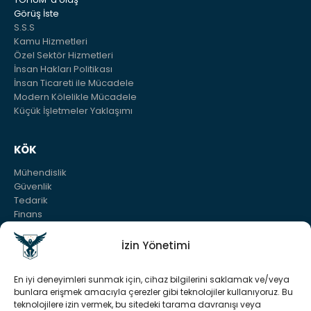
Görüş İste
S.S.S
Kamu Hizmetleri
Özel Sektör Hizmetleri
İnsan Hakları Politikası
İnsan Ticareti ile Mücadele
Modern Kölelikle Mücadele
Küçük İşletmeler Yaklaşımı
KÖK
Mühendislik
Güvenlik
Tedarik
Finans
Sürdürülebilirlik
Bilgi Tohumu
İzin Yönetimi
En iyi deneyimleri sunmak için, cihaz bilgilerini saklamak ve/veya
YASAL
bunlara erişmek amacıyla çerezler gibi teknolojiler kullanıyoruz. Bu
Yasal Uyarı
teknolojilere izin vermek, bu sitedeki tarama davranışı veya