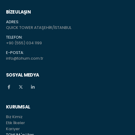
BİZE ULAŞIN
ADRES:
QUICK TOWER ATAŞEHİR/İSTANBUL
TELEFON:
+90 (555) 034 1199
E-POSTA:
info@tohum.com.tr
SOSYAL MEDYA
KURUMSAL
Biz Kimiz
Etik İlkeler
Kariyer
TOHUM 'a Ulaş