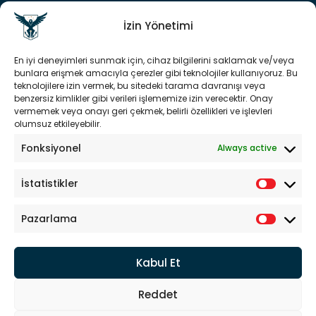
Sürdürülebilirlik
Bilgi Tohumu
İzin Yönetimi
YASAL
En iyi deneyimleri sunmak için, cihaz bilgilerini saklamak ve/veya
bunlara erişmek amacıyla çerezler gibi teknolojiler kullanıyoruz. Bu
Yasal Uyarı
teknolojilere izin vermek, bu sitedeki tarama davranışı veya
Kullanım Şartları
benzersiz kimlikler gibi verileri işlememize izin verecektir. Onay
vermemek veya onayı geri çekmek, belirli özellikleri ve işlevleri
Sorumluluk Reddi
olumsuz etkileyebilir.
KVKK
Gizlilik Bildirgesi
Fonksiyonel
Always active
Çerez Politikası
İstatistikler
ÇALIŞMA SAATLERI
Hafta içi :
Pazarlama
8.00 - 18.00
Hafta sonu : Kapalı
Kabul Et
Reddet
Savunma Uzay Havacılık A.Ş. © 2024. Tüm Hakları Saklıdır.