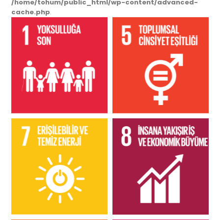
/home/tohum/public_html/wp-content/advanced-
cache.php
.