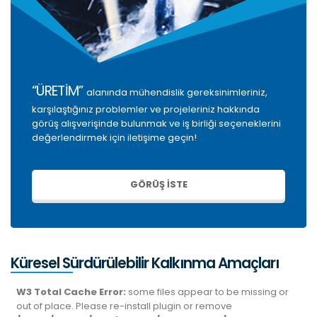
“ÜRETİM”
alanında mühendislik gereksinimleriniz,
karşılaştığınız problemler ve projeleriniz hakkında
görüş alışverişinde bulunmak ve iş birliği seçeneklerini
değerlendirmek için iletişime geçin!
GÖRÜŞ İSTE
Küresel Sürdürülebilir Kalkınma Amaçları
W3 Total Cache Error:
some files appear to be missing or
out of place. Please re-install plugin or remove