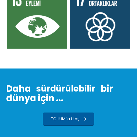
Daha
s
ü
r
d
ü
r
ü
l
e
b
i
l
i
r
bir
dünya için ...
TOHUM 'a Ulaş