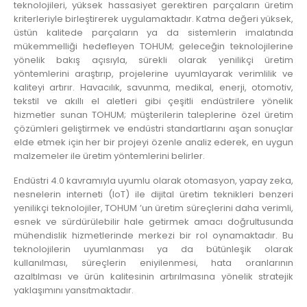
teknolojileri, yüksek hassasiyet gerektiren parçaların üretim
kriterleriyle birleştirerek uygulamaktadır. Katma değeri yüksek,
üstün kalitede parçaların ya da sistemlerin imalatında
mükemmelliği hedefleyen TOHUM; geleceğin teknolojilerine
yönelik bakış açısıyla, sürekli olarak yenilikçi üretim
yöntemlerini araştırıp, projelerine uyumlayarak verimlilik ve
kaliteyi artırır. Havacılık, savunma, medikal, enerji, otomotiv,
tekstil ve akıllı el aletleri gibi çeşitli endüstrilere yönelik
hizmetler sunan TOHUM; müşterilerin taleplerine özel üretim
çözümleri geliştirmek ve endüstri standartlarını aşan sonuçlar
elde etmek için her bir projeyi özenle analiz ederek, en uygun
malzemeler ile üretim yöntemlerini belirler.
Endüstri 4.0 kavramıyla uyumlu olarak otomasyon, yapay zeka,
nesnelerin interneti (IoT) ile dijital üretim teknikleri benzeri
yenilikçi teknolojiler, TOHUM ’un üretim süreçlerini daha verimli,
esnek ve sürdürülebilir hale getirmek amacı doğrultusunda
mühendislik hizmetlerinde merkezi bir rol oynamaktadır. Bu
teknolojilerin uyumlanması ya da bütünleşik olarak
kullanılması, süreçlerin eniyilenmesi, hata oranlarının
azaltılması ve ürün kalitesinin artırılmasına yönelik stratejik
yaklaşımını yansıtmaktadır.