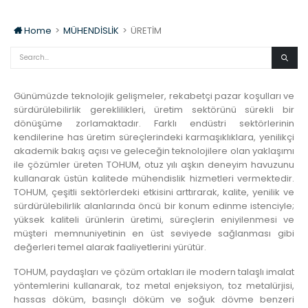
Home
>
MÜHENDİSLİK
>
ÜRETİM
Günümüzde teknolojik gelişmeler, rekabetçi pazar koşulları ve
sürdürülebilirlik gereklilikleri, üretim sektörünü sürekli bir
dönüşüme zorlamaktadır. Farklı endüstri sektörlerinin
kendilerine has üretim süreçlerindeki karmaşıklıklara, yenilikçi
akademik bakış açısı ve geleceğin teknolojilere olan yaklaşımı
ile çözümler üreten TOHUM, otuz yılı aşkın deneyim havuzunu
kullanarak üstün kalitede mühendislik hizmetleri vermektedir.
TOHUM, çeşitli sektörlerdeki etkisini arttırarak, kalite, yenilik ve
sürdürülebilirlik alanlarında öncü bir konum edinme istenciyle;
yüksek kaliteli ürünlerin üretimi, süreçlerin eniyilenmesi ve
müşteri memnuniyetinin en üst seviyede sağlanması gibi
değerleri temel alarak faaliyetlerini yürütür.
TOHUM, paydaşları ve çözüm ortakları ile modern talaşlı imalat
yöntemlerini kullanarak, toz metal enjeksiyon, toz metalürjisi,
hassas döküm, basınçlı döküm ve soğuk dövme benzeri