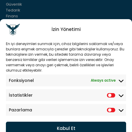
Güvenlik
Tedarik
Finans
Sürdürülebilirlik
Bilgi Tohumu
İzin Yönetimi
YASAL
En iyi deneyimleri sunmak için, cihaz bilgilerini saklamak ve/veya
bunlara erişmek amacıyla çerezler gibi teknolojiler kullanıyoruz. Bu
Yasal Uyarı
teknolojilere izin vermek, bu sitedeki tarama davranışı veya
Kullanım Şartları
benzersiz kimlikler gibi verileri işlememize izin verecektir. Onay
vermemek veya onayı geri çekmek, belirli özellikleri ve işlevleri
Sorumluluk Reddi
olumsuz etkileyebilir.
KVKK
Gizlilik Bildirgesi
Fonksiyonel
Always active
Çerez Politikası
İstatistikler
ÇALIŞMA SAATLERI
Hafta içi :
Pazarlama
8.00 - 18.00
Hafta sonu : Kapalı
Kabul Et